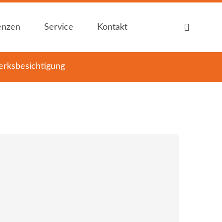
enzen
Service
Kontakt
enzen
Service
Kontakt
rksbesichtigung
Auf einen Blick
Ansprechpartner
Auf einen Blick
Ansprechpartner
Zertifizierung
Kontakt / Anfahrt
Zertifizierung
Kontakt / Anfahrt
Produktkataloge
Öffnungszeiten
Produktkataloge
Öffnungszeiten
Downloads
Sitemap
Downloads
Sitemap
... für Heimwerker
Impressum
... für Heimwerker
Impressum
... für Handwerker
... für Handwerker