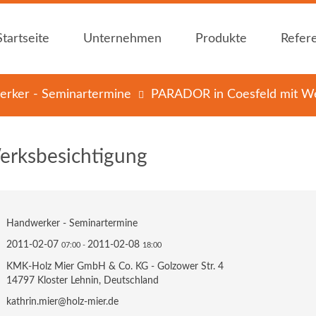
Startseite
Unternehmen
Produkte
Refer
Startseite
Unternehmen
Produkte
Refer
rker - Seminartermine
PARADOR in Coesfeld mit We
Holzfachhandel Mier
Bauen mit Holz
Holzfachhandel Mier
Bauen mit Holz
News
Plattenwerkstoffe
News
Plattenwerkstoffe
erksbesichtigung
Öffnungszeiten
Dämmstoffe
Öffnungszeiten
Dämmstoffe
Holz im Garten
Holz im Garten
Bedachungen
Bedachungen
Handwerker - Seminartermine
Innenausbau
Innenausbau
2011-02-07
2011-02-08
07:00
-
18:00
Holzschutz / -
Holzschutz / -
KMK-Holz Mier GmbH & Co. KG - Golzower Str. 4
farben
farben
14797 Kloster Lehnin, Deutschland
Zubehör
Zubehör
kathrin.mier@holz-mier.de