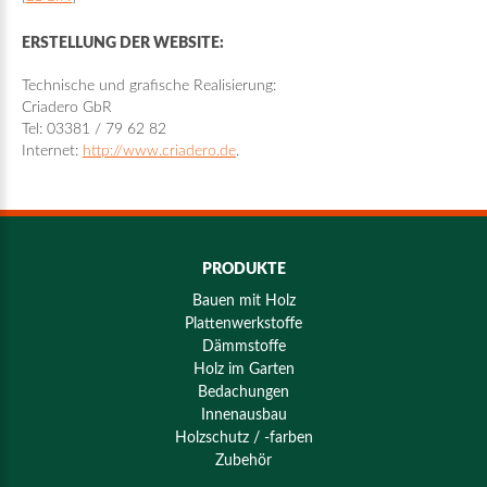
ERSTELLUNG DER WEBSITE:
Technische und grafische Realisierung:
Criadero GbR
Tel: 03381 / 79 62 82
Internet:
http://www.criadero.de
.
PRODUKTE
Bauen mit Holz
Plattenwerkstoffe
Dämmstoffe
Holz im Garten
Bedachungen
Innenausbau
Holzschutz / -farben
Zubehör