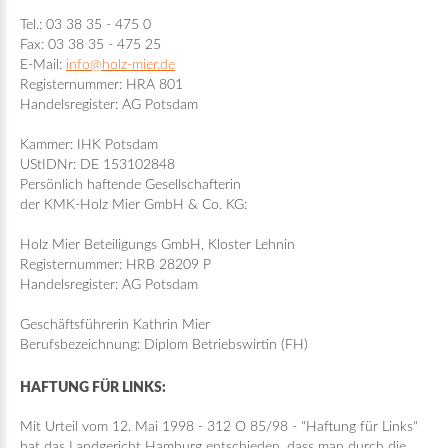
Tel.: 03 38 35 - 475 0
Fax: 03 38 35 - 475 25
E-Mail:
info@holz-mier.de
Registernummer: HRA 801
Handelsregister: AG Potsdam
Kammer: IHK Potsdam
UStIDNr: DE 153102848
Persönlich haftende Gesellschafterin
der KMK-Holz Mier GmbH & Co. KG:
Holz Mier Beteiligungs GmbH, Kloster Lehnin
Registernummer: HRB 28209 P
Handelsregister: AG Potsdam
Geschäftsführerin Kathrin Mier
Berufsbezeichnung: Diplom Betriebswirtin (FH)
HAFTUNG FÜR LINKS:
Mit Urteil vom 12. Mai 1998 - 312 O 85/98 - "Haftung für Links"
hat das Landgericht Hamburg entschieden, dass man durch die