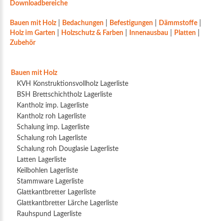
Downloadbereiche
Bauen mit Holz
|
Bedachungen
|
Befestigungen
|
Dämmstoffe
|
Holz im Garten
|
Holzschutz & Farben
|
Innenausbau
|
Platten
|
Zubehör
Bauen mit Holz
KVH Konstruktionsvollholz Lagerliste
BSH Brettschichtholz Lagerliste
Kantholz imp. Lagerliste
Kantholz roh Lagerliste
Schalung imp. Lagerliste
Schalung roh Lagerliste
Schalung roh Douglasie Lagerliste
Latten Lagerliste
Keilbohlen Lagerliste
Stammware Lagerliste
Glattkantbretter Lagerliste
Glattkantbretter Lärche Lagerliste
Rauhspund Lagerliste