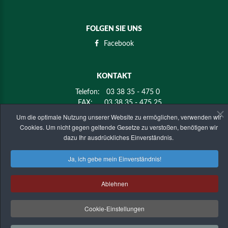
FOLGEN SIE UNS
Facebook
KONTAKT
Telefon:
03 38 35 - 475 0
FAX:
03 38 35 - 475 25
E-mail:
info@holz-mier.de
Um die optimale Nutzung unserer Website zu ermöglichen, verwenden wir
Cookies. Um nicht gegen geltende Gesetze zu verstoßen, benötigen wir
dazu Ihr ausdrückliches Einverständnis.
ANSCHRIFT
Ja, ich gebe mein Einverständnis!
KMK-Holz Mier GmbH & Co. KG
Golzower Straße 4
14797 Kloster Lehnin - OT Krahne
Ablehnen
HOLZFACHHANDEL MIER
©
2026
Impressum
| Datenschutz
Cookie-Einstellungen
Zurück zur Desktop version