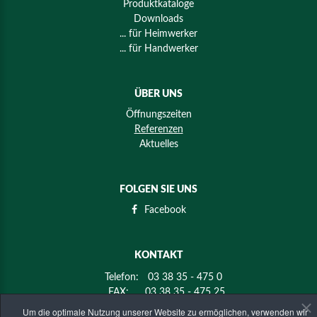
Produktkataloge
Downloads
... für Heimwerker
... für Handwerker
ÜBER UNS
Öffnungszeiten
Referenzen
Aktuelles
FOLGEN SIE UNS
Facebook
KONTAKT
Telefon:
03 38 35 - 475 0
FAX:
03 38 35 - 475 25
E-mail:
info@holz-mier.de
Um die optimale Nutzung unserer Website zu ermöglichen, verwenden wir